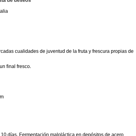
ista de deseos
alia
adas cualidades de juventud de la fruta y frescura propias de
n final fresco.
nm
s 10 días. Fermentación maloláctica en depósitos de acero