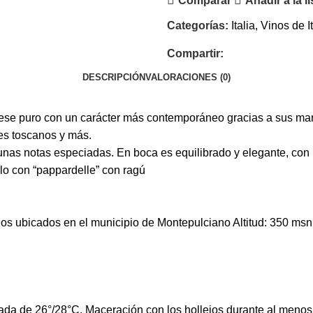
Comparar
Añadir a la l
Categorías:
Italia
,
Vinos de It
Compartir:
DESCRIPCIÓN
VALORACIONES (0)
vese puro con un carácter más contemporáneo gracias a sus marc
les toscanos y más.
unas notas especiadas. En boca es equilibrado y elegante, con u
lo con “pappardelle” con ragú
os ubicados en el municipio de Montepulciano Altitud: 350 ms
olada de 26°/28°C. Maceración con los hollejos durante al meno