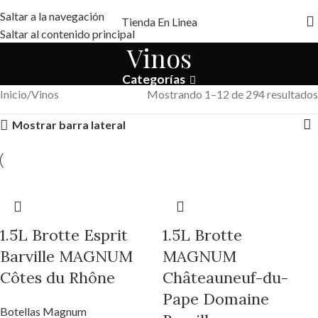
Saltar a la navegación
Tienda En Linea
Saltar al contenido principal
Vinos
Categorías
Inicio
Vinos
Mostrando 1–12 de 294 resultados
Mostrar barra lateral
1.5L Brotte Esprit
1.5L Brotte
Barville MAGNUM
MAGNUM
Côtes du Rhône
Châteauneuf-du-
Pape Domaine
Botellas Magnum