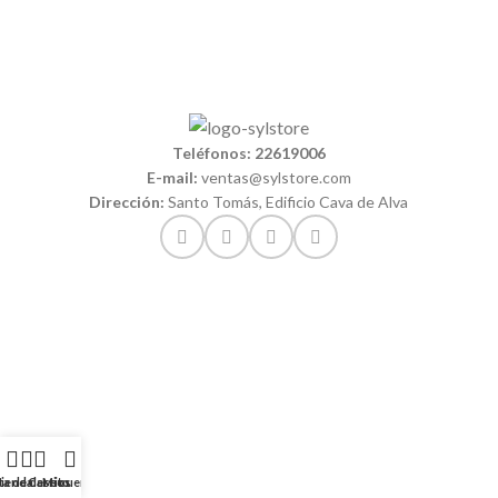
Teléfonos: 22619006
E-mail:
ventas@sylstore.com
Dirección:
Santo Tomás, Edificio Cava de Alva
ta de deseos
ienda
Carrito
Mi cuenta