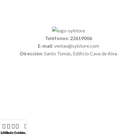
Teléfonos: 22619006
E-mail:
ventas@sylstore.com
Dirección:
Santo Tomás, Edificio Cava de Alva
Tienda
Lista de deseos
Filtros
Carrito
Mi cuenta