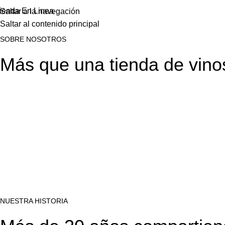
ienda En Linea
Saltar a la navegación
Saltar al contenido principal
SOBRE NOSOTROS
Más que una tienda de vino
Nuestra misión
Es acercarte a etiquetas cuidadosamente seleccionadas y ayuda
Nuestra pasión
Seleccionamos vinos de distintas regiones del mundo con un enf
NUESTRA HISTORIA