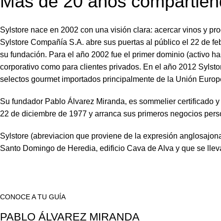
Más de 20 años compartiend
Sylstore nace en 2002 con una visión clara: acercar vinos y p
Sylstore Compañía S.A. abre sus puertas al público el 22 de f
su fundación. Para el año 2002 fue el primer dominio (activo ha
corporativo como para clientes privados. En el año 2012 Sylstor
selectos gourmet importados principalmente de la Unión Europ
Su fundador Pablo Álvarez Miranda, es sommelier certificado 
22 de diciembre de 1977 y arranca sus primeros negocios perso
Sylstore (abreviacion que proviene de la expresión anglosajona 
Santo Domingo de Heredia, edificio Cava de Alva y que se lle
CONOCE A TU GUÍA
PABLO ÁLVAREZ MIRANDA