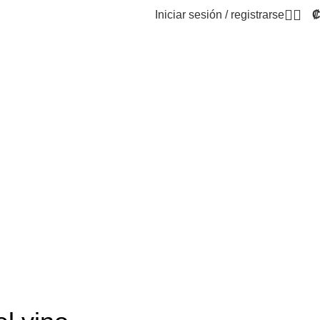
Iniciar sesión / registrarse
re creemos que el vino no solo se compra, se descubre.
que encuentras en Sylstore ha sido elegida con intención.