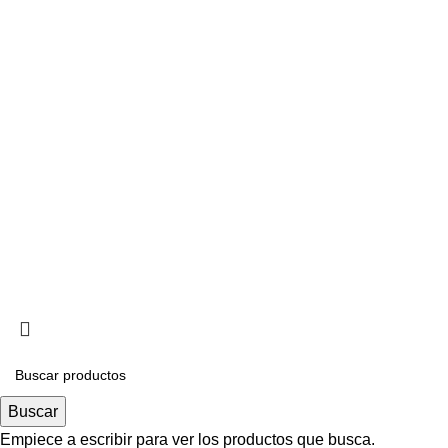
Catas y cursos diseñados para aprender disfrutando.
3.
Calidad
Etiquetas internacionales que garantizan sabor, origen y autent
Buscar
Empiece a escribir para ver los productos que busca.