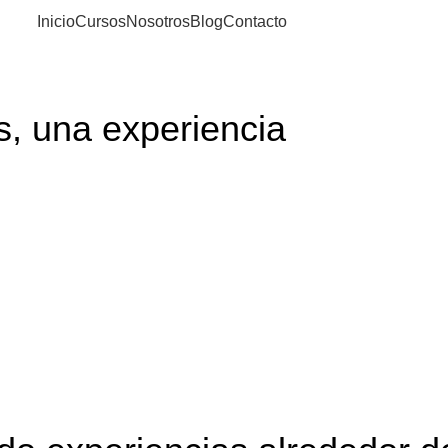
Inicio
Cursos
Nosotros
Blog
Contacto
s, una experiencia
rte a vivir cada botella como una experiencia única. En Sylsto
oque claro: calidad, autenticidad y experiencia. Cada botella 