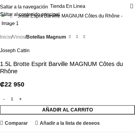
Tienda En Linea
Saltar a la navegación
Saltar al contenido principal
Haga clic para ampliar
Inicio
Vinos
Botellas Magnum
Joseph Cattin
1.5L Brotte Esprit Barville MAGNUM Côtes du
Rhône
₡
22 950
AÑADIR AL CARRITO
Comparar
Añadir a la lista de deseos