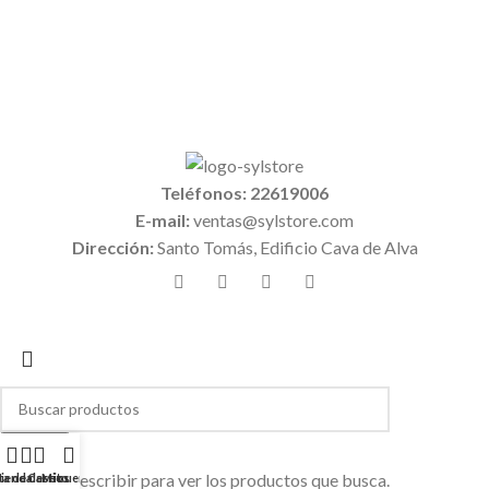
Teléfonos: 22619006
E-mail:
ventas@sylstore.com
Dirección:
Santo Tomás, Edificio Cava de Alva
Buscar
Empiece a escribir para ver los productos que busca.
ta de deseos
ienda
Carrito
Mi cuenta