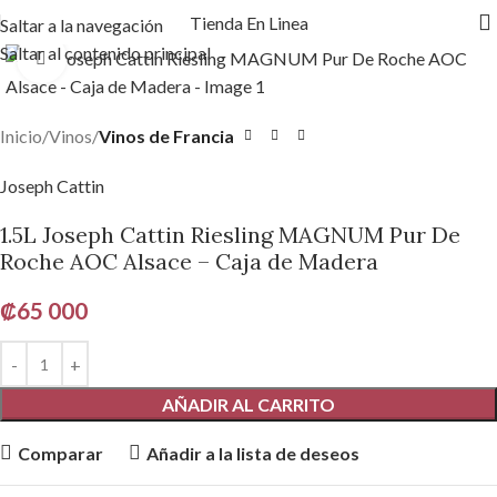
Tienda En Linea
Saltar a la navegación
Saltar al contenido principal
Haga clic para ampliar
Inicio
Vinos
Vinos de Francia
Joseph Cattin
1.5L Joseph Cattin Riesling MAGNUM Pur De
Roche AOC Alsace – Caja de Madera
₡
65 000
AÑADIR AL CARRITO
Comparar
Añadir a la lista de deseos