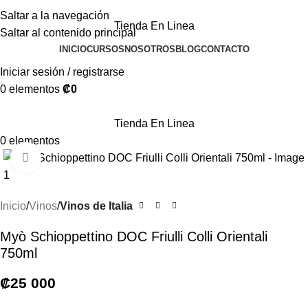
Saltar a la navegación
Tienda En Linea
Saltar al contenido principal
INICIO
CURSOS
NOSOTROS
BLOG
CONTACTO
Iniciar sesión / registrarse
0
elementos
₡
0
Tienda En Linea
0
elementos
Haga clic para ampliar
Inicio
Vinos
Vinos de Italia
Myò Schioppettino DOC Friulli Colli Orientali
750ml
₡
25 000