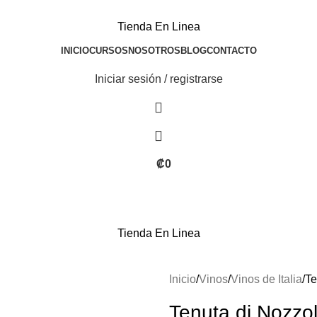
Tienda En Linea
INICIO
CURSOS
NOSOTROS
BLOG
CONTACTO
Iniciar sesión / registrarse
₡
0
Tienda En Linea
Inicio
Vinos
Vinos de Italia
Te
Tenuta di Nozzo