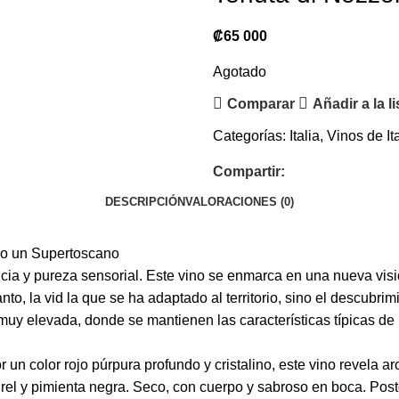
₡
65 000
Agotado
Comparar
Añadir a la l
Categorías:
Italia
,
Vinos de Ita
Compartir:
DESCRIPCIÓN
VALORACIONES (0)
mo un Supertoscano
ncia y pureza sensorial. Este vino se enmarca en una nueva vis
anto, la vid la que se ha adaptado al territorio, sino el descubri
muy elevada, donde se mantienen las características típicas de 
un color rojo púrpura profundo y cristalino, este vino revela a
urel y pimienta negra. Seco, con cuerpo y sabroso en boca. Pos