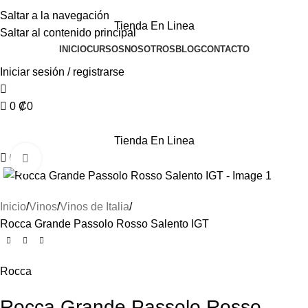
Saltar a la navegación
Tienda En Linea
Saltar al contenido principal
INICIO
CURSOS
NOSOTROS
BLOG
CONTACTO
Iniciar sesión / registrarse
0
₡
0
Tienda En Linea
0
Haga clic para ampliar
Inicio
Vinos
Vinos de Italia
Rocca Grande Passolo Rosso Salento IGT
Rocca
Rocca Grande Passolo Rosso