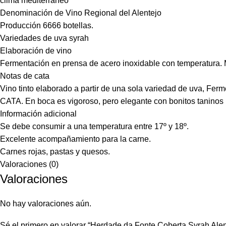
clima mediterráneo
Denominación de Vino Regional del Alentejo
Producción 6666 botellas.
Variedades de uva syrah
Elaboración de vino
Fermentación en prensa de acero inoxidable con temperatura. M
Notas de cata
Vino tinto elaborado a partir de una sola variedad de uva, Ferm
CATA. En boca es vigoroso, pero elegante con bonitos taninos 
Información adicional
Se debe consumir a una temperatura entre 17º y 18º.
Excelente acompañamiento para la carne.
Carnes rojas, pastas y quesos.
Valoraciones (0)
Valoraciones
No hay valoraciones aún.
Sé el primero en valorar “Herdade da Fonte Coberta Syrah Ale