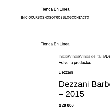
Tienda En Linea
INICIO
CURSOS
NOSOTROS
BLOG
CONTACTO
Tienda En Linea
Inicio
Vinos
Vinos de Italia
De
Volver a productos
Dezzani
Dezzani Barbe
– 2015
₡
20 000