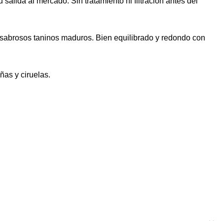
alida al mercado. Sin tratamiento ni filtración antes del
on sabrosos taninos maduros. Bien equilibrado y redondo con
ñas y ciruelas.