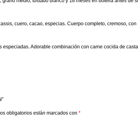
 grano medio, tostado blanco y 18 meses en botella antes de su s
as, cassis, cuero, cacao, especias. Cuerpo completo, cremoso, c
sas especiadas. Adorable combinación con carne cocida de casta
l”
os obligatorios están marcados con
*