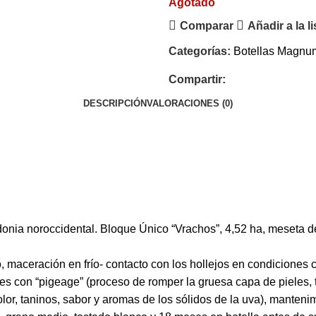
Agotado
Comparar
Añadir a la l
Categorías:
Botellas Magnu
Compartir:
DESCRIPCIÓN
VALORACIONES (0)
ia noroccidental. Bloque Único “Vrachos”, 4,52 ha, meseta de
o, maceración en frío- contacto con los hollejos en condiciones 
s con “pigeage” (proceso de romper la gruesa capa de pieles, tal
lor, taninos, sabor y aromas de los sólidos de la uva), mantenim