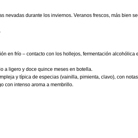
s nevadas durante los inviernos. Veranos frescos, más bien sec
.
ción en frío – contacto con los hollejos, fermentación alcohóli
o a ligero y doce quince meses en botella.
ompleja y típica de especias (vainilla, pimienta, clavo), con no
go con intenso aroma a membrillo.