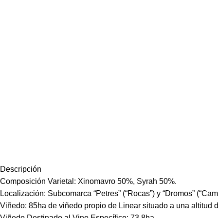
Descripción
Composición Varietal: Xinomavro 50%, Syrah 50%.
Localización: Subcomarca “Petres” (“Rocas”) y “Dromos” (“Ca
Viñedo: 85ha de viñedo propio de Linear situado a una altitud
Viñedo Destinado al Vino Específico: 73,8ha.