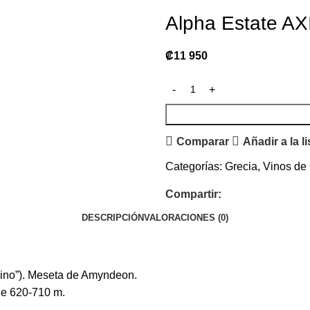
Alpha Estate AX
₡
11 950
Comparar
Añadir a la l
Categorías:
Grecia
,
Vinos de
Compartir:
DESCRIPCIÓN
VALORACIONES (0)
mino”). Meseta de Amyndeon.
 de 620-710 m.