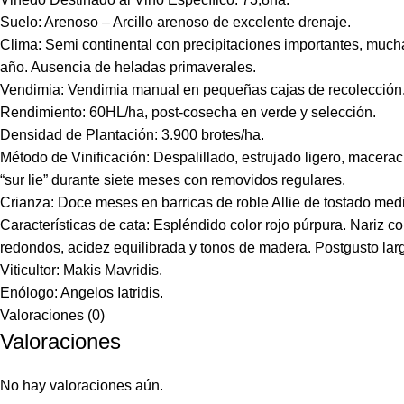
Suelo: Arenoso – Arcillo arenoso de excelente drenaje.
Clima: Semi continental con precipitaciones importantes, mucha
año. Ausencia de heladas primaverales.
Vendimia: Vendimia manual en pequeñas cajas de recolección
Rendimiento: 60HL/ha, post-cosecha en verde y selección.
Densidad de Plantación: 3.900 brotes/ha.
Método de Vinificación: Despalillado, estrujado ligero, macera
“sur lie” durante siete meses con removidos regulares.
Crianza: Doce meses en barricas de roble Allie de tostado medi
Características de cata: Espléndido color rojo púrpura. Nariz c
redondos, acidez equilibrada y tonos de madera. Postgusto lar
Viticultor: Makis Mavridis.
Enólogo: Angelos Iatridis.
Valoraciones (0)
Valoraciones
No hay valoraciones aún.