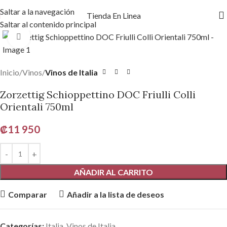
Saltar a la navegación
Tienda En Linea
Saltar al contenido principal
Haga clic para ampliar
Inicio
Vinos
Vinos de Italia
Zorzettig Schioppettino DOC Friulli Colli
Orientali 750ml
₡
11 950
AÑADIR AL CARRITO
Comparar
Añadir a la lista de deseos
Categorías:
Italia
,
Vinos de Italia