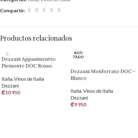
Compartir:
Productos relacionados
AGO
TADO
Dezzani Appasimentto
Piemonte DOC Rosso
Dezzani Monferrato DOC –
Passito 750 ml – Semi Dulce
Blanco
Italia
,
Vinos de Italia
Dezzani
Italia
,
Vinos de Italia
₡
10 950
Dezzani
AÑADIR AL CARRITO
₡
9 950
LEER MÁS