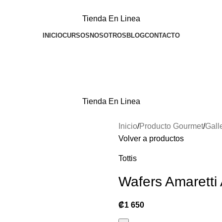
Tienda En Linea
INICIO
CURSOS
NOSOTROS
BLOG
CONTACTO
Tienda En Linea
Inicio
Producto Gourmet
Gall
Volver a productos
Tottis
Wafers Amaretti 
₡
1 650