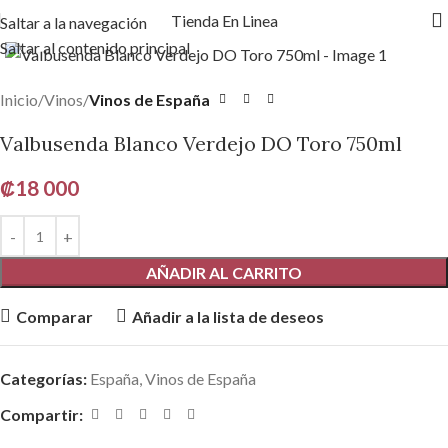
Tienda En Linea
Saltar a la navegación
Haga clic para ampliar
Saltar al contenido principal
Inicio
Vinos
Vinos de España
Valbusenda Blanco Verdejo DO Toro 750ml
₡
18 000
AÑADIR AL CARRITO
Comparar
Añadir a la lista de deseos
Categorías:
España
,
Vinos de España
Compartir: