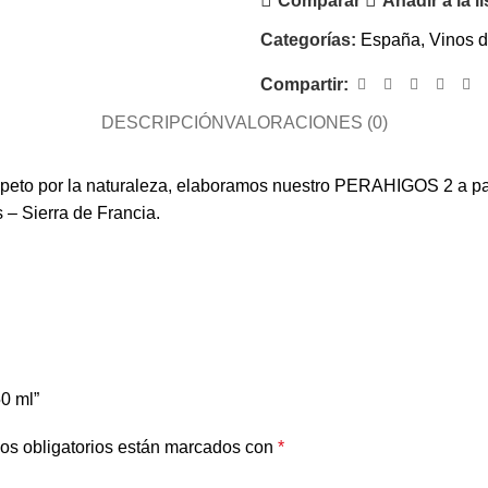
Comparar
Añadir a la l
Categorías:
España
,
Vinos 
Compartir:
DESCRIPCIÓN
VALORACIONES (0)
espeto por la naturaleza, elaboramos nuestro PERAHIGOS 2 a pa
 – Sierra de Francia.
0 ml”
os obligatorios están marcados con
*