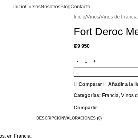
Inicio
Cursos
Nosotros
Blog
Contacto
Inicio
Vinos
Vinos de Francia
Fort Deroc M
₡
9 950
Comparar
Añadir a la l
Categorías:
Francia
,
Vinos d
Compartir:
DESCRIPCIÓN
VALORACIONES (0)
os, en Francia.