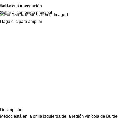
ienda En Linea
Saltar a la navegación
Saltar al contenido principal
Haga clic para ampliar
Descripción
Médoc está en la orilla izquierda de la región vinícola de Burde