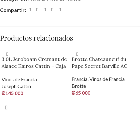
Compartir:
Productos relacionados
3.0L Jeroboam Cremant de
Brotte Chateauneuf du
Alsace Kairos Cattin – Caja
Pape Secret Barville AC
de Madera
Francia
,
Vinos de Francia
Vinos de Francia
Brotte
Joseph Cattin
₡
65 000
₡
145 000
AÑADIR AL CARRITO
AÑADIR AL CARRITO