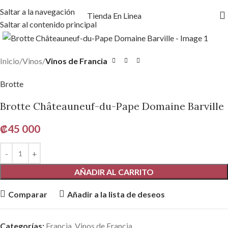
Saltar a la navegación
Tienda En Linea
Saltar al contenido principal
Haga clic para ampliar
Inicio
Vinos
Vinos de Francia
Brotte
Brotte Châteauneuf-du-Pape Domaine Barville
₡
45 000
AÑADIR AL CARRITO
Comparar
Añadir a la lista de deseos
Categorías:
Francia
,
Vinos de Francia