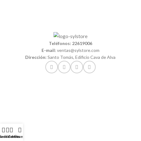
Teléfonos: 22619006
E-mail:
ventas@sylstore.com
Dirección:
Santo Tomás, Edificio Cava de Alva
ta de deseos
ienda
Carrito
Mi cuenta